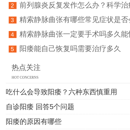
前列腺炎反复发作怎么办？科学治
科学防治指南
2
精索静脉曲张有哪些常见症状是否
方法详解
3
精索静脉曲张一定要手术吗多久能
育能力
4
阳痿能自己恢复吗需要治疗多久
5
热点关注
HOT CONCERNS
吃什么会导致阳痿？六种东西慎重用
自诊阳痿 回答5个问题
阳痿的原因有哪些