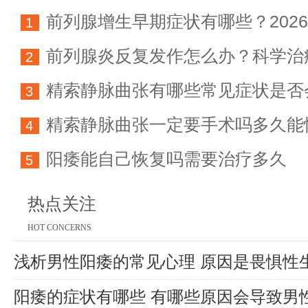
前列腺增生早期症状有哪些？202
1
前列腺炎反复发作怎么办？科学治
科学防治指南
2
精索静脉曲张有哪些常见症状是否
方法详解
3
精索静脉曲张一定要手术吗多久能
育能力
4
阳痿能自己恢复吗需要治疗多久
5
热点关注
HOT CONCERNS
浅析男性阳痿的常见心理 原因是畏惧性
阳痿的症状有哪些 有哪些原因会导致男