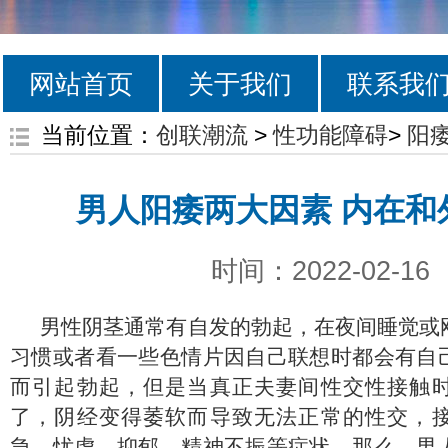
网站首页
关于我们
联系我
当前位置：
创联潮流
>
性功能障碍
>
阳
男人阳痿两大因素 内在和
时间：2022-02-16
男性阴茎通常有自发的勃起，在夜间睡觉或
习惯或者看一些色情片因自己联想时都会有自
而引起勃起，但是当真正夫妻间性交性接触
了，阴经变得萎软而导致无法正常的性交，
急、忧虑、抑郁、精神不振等症状，那么，男