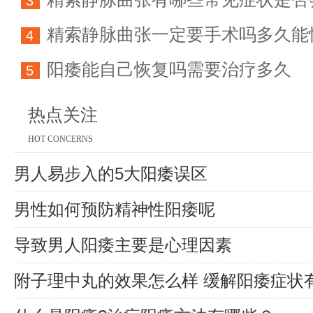
方法详解
3
精索静脉曲张一定要手术吗多久能
育能力
4
阳痿能自己恢复吗需要治疗多久
5
热点关注
HOT CONCERNS
男人易步入的5大阳痿误区
男性如何预防精神性阳痿呢
导致男人阳痿主要是心理因素
附子理中丸的效果怎么样 缓解阳痿症状