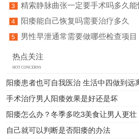
精索静脉曲张一定要手术吗多久能
育能力
3
阳痿能自己恢复吗需要治疗多久
4
男性早泄通常需要做哪些检查项目
5
热点关注
HOT CONCERNS
阳痿患者也可自我医治 生活中四做到远
手术治疗男人阳痿效果是好还是坏
阳痿怎么办？冬季多吃3美食让男人更壮
自己就可以判断是否阳痿的办法