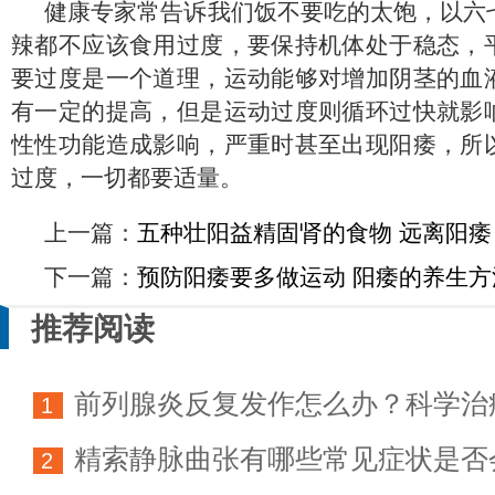
健康专家常告诉我们饭不要吃的太饱，以六
辣都不应该食用过度，要保持机体处于稳态，
要过度是一个道理，运动能够对增加阴茎的血
有一定的提高，但是运动过度则循环过快就影
性性功能造成影响，严重时甚至出现阳痿，所
过度，一切都要适量。
上一篇：
五种壮阳益精固肾的食物 远离阳痿
下一篇：
预防阳痿要多做运动 阳痿的养生方
推荐阅读
前列腺炎反复发作怎么办？科学治
1
精索静脉曲张有哪些常见症状是否
方法详解
2