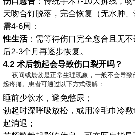
伤口愈合
：传统手术7-10天拆线，吻合
天吻合钉脱落，完全恢复（无水肿、
需4-6周；
性生活
：需等待伤口完全愈合且无不
后2-3个月再逐步恢复。
4.2 术后勃起会导致伤口裂开吗？
夜间或晨勃是正常生理现象，一般不会导致
起疼痛。患者可通过以下方式缓解：
睡前少饮水，避免憋尿；
勃起时深呼吸放松，或用冷毛巾冷敷
起消退；