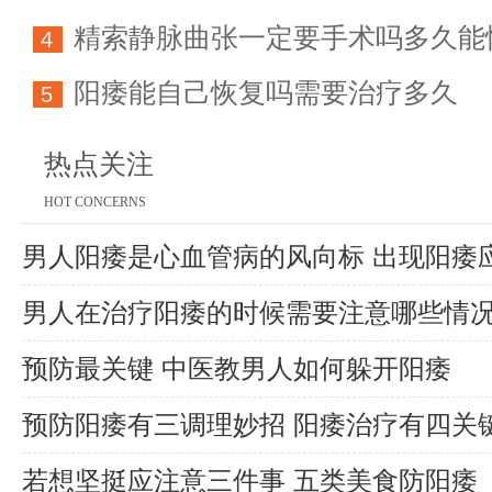
精索静脉曲张一定要手术吗多久能
育能力
4
阳痿能自己恢复吗需要治疗多久
5
热点关注
HOT CONCERNS
男人阳痿是心血管病的风向标 出现阳痿
男人在治疗阳痿的时候需要注意哪些情况
预防最关键 中医教男人如何躲开阳痿
预防阳痿有三调理妙招 阳痿治疗有四关
若想坚挺应注意三件事 五类美食防阳痿