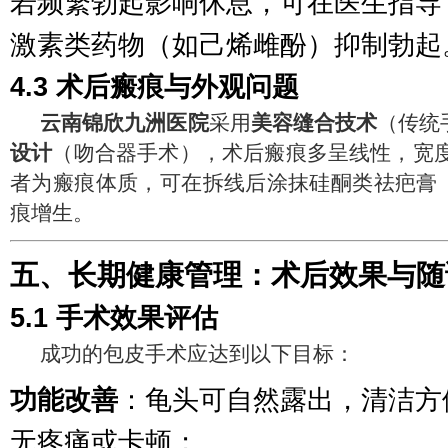
若频繁勃起影响休息，可在医生指导
激素类药物（如己烯雌酚）抑制勃起
4.3 术后瘢痕与外观问题
云南锦欣九洲医院
采用
美容缝合技术
（传统
设计
（吻合器手术），术后瘢痕多呈线性，宽度
者为瘢痕体质，可在拆线后涂抹硅酮类祛疤膏
痕增生。
五、长期健康管理：术后效果与随
5.1 手术效果评估
成功的包皮手术应达到以下目标：
功能改善
：龟头可自然露出，清洁方
无疼痛或卡顿；