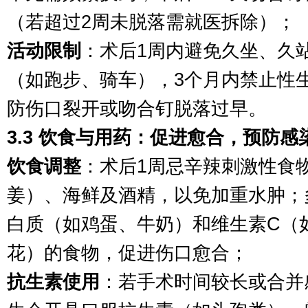
（若超过2周未脱落需就医拆除）；
活动限制
：术后1周内避免久坐、久
（如跑步、骑车），3个月内禁止性
防伤口裂开或吻合钉脱落过早。
3.3 饮食与用药：促进愈合，预防感
饮食调整
：术后1周忌辛辣刺激性食
姜）、海鲜及酒精，以免加重水肿；
白质（如鸡蛋、牛奶）和维生素C（
花）的食物，促进伤口愈合；
抗生素使用
：若手术时间较长或合并