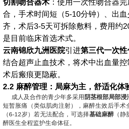
切割吻合器术
：使用一次性吻合器完
合，手术时间短（5-10分钟）、出
齐，术后3-5天可拆除敷料，费用约200
是目前临床首选术式。
云南锦欣九洲医院
引进
第三代一次性
结合超声止血技术，将术中出血量控制
术后瘢痕更隐蔽。
2.2 麻醉管理：局麻为主，舒适化体
成人及合作的青少年多采用
阴茎根部局部浸
短暂胀痛（类似肌肉注射），麻醉生效后手术
（6-12岁）若无法配合，可选择
基础麻醉
（静
醉医生全程监护生命体征。