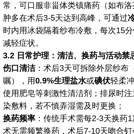
常，可口服非甾体类镇痛药（如布洛
肿多在术后3-5天达到高峰，可通过
时内用冰袋隔着纱布冷敷，每次15分
减轻症状。
3.2 日常护理：清洁、换药与活动禁
伤口清洁
：术后3天可拆除外层纱布
嘱），用
0.9%生理盐水
或
碘伏
轻柔
使用肥皂等刺激性清洁剂；排尿时注
染敷料，若不慎弄湿需及时更换；
换药频率
：传统手术需每2-3天换药
术无需频繁换药，术后7-10天吻合