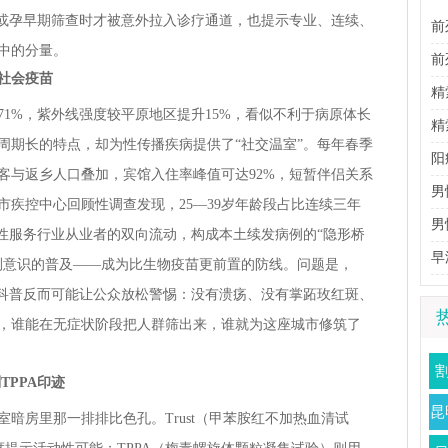
查或孕早期筛查时才被意外拉入诊疗通道，也提示专业、连续、
前
中的分量。
性
前
社会疫苗
理
精
度71%，紫外线强度较平原地区提升15%，看似不利于病原体长
生
精
周期长的特点，却为性传播疾病提供了“社交温室”。每年春季
阳
客与返乡人口叠加，宾馆入住率峰值可达92%，短暂伴侣关系
男
疾控中心回顾性调查发现，25—39岁年龄段占比连续三年
男
女性服务行业从业者的双向流动，构成本土续发病例的“隐形桥
法
早
测意识的普及——成为比生物疫苗更前置的防线。问题是，
状科普反而可能让公众放松警惕：没有溃疡、没有掌跖玫红斑、
，谁能在无症状阶段把人群筛出来，谁就为这座城市修筑了
TPPA印迹
昆
暗房里那一排排比色孔。Trust（甲苯胺红不加热血清试