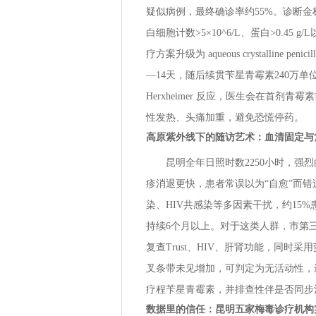
疑似病例，最终确诊率约55%。诊断金
白细胞计数>5×10^6/L、蛋白>0.45 
疗方案升级为 aqueous crystalline 
—14天，随后续贯苄星青霉素240万单位每
Herxheimer 反应，医生会在首剂
性发热、头痛加重，避免恐慌停药。
高原紫外线下的随访艺术：血清固定与
昆明全年日照时数2250小时，强
疹消退更快，患者常误以为“自愈”而错
染、HIV共感染等多因素干扰，约15%
持续6个月以上。对于这类人群，市第三
复查Trust、HIV、肝肾功能，同时采
叉条带未见增加，可判定为无活动性，
疗程苄星青霉素，并排查性伴是否同步
数据里的信任：昆明五家梅毒诊疗机构