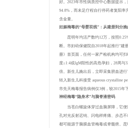
好。2023年市性病质控中心数据提示
94.8%，而未足疗程自行停药者复阳率
含金量。
妊娠梅毒的“母婴双线”：从建册到分娩
昆明年均活产数约12万，按照0.2
断。市妇幼保健院自2018年起推行“建册
册》首页面，任何一家产检机构均可扫码
度≥1:4或IgM阳性的高危孕妇，28
倍。新生儿娩出后，立即采集脐血进行Tr
转入新生儿科接受 aqueous crystalline
市先天梅毒报告病例仅3例，较2015年
神经梅毒“隐身术”与脑脊液密码
当苍白螺旋体穿过血脑屏障，它便脱
孔对光反射迟钝、闪电样疼痛、步态不
都可能源于脑膜血管梅毒或脊髓痨。昆