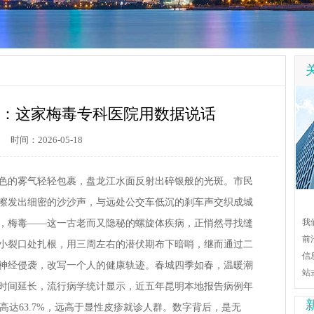
：这家梅毒专科医院用数据说话
时间：2026-05-18
色的雾气轻轻包裹，盘龙江水面反射出碎银般的光斑。市民
擦发出细密的沙沙声，与远处公交车低沉的刹车声交织成城
我
，梅毒——这一古老而又隐秘的螺旋体疾病，正悄然寻找缝
前
小裂口处扎根，用三周左右的潜伏期布下暗哨，继而通过二
信
神经侵袭，改写一个人的健康轨迹。春城四季如春，温暖潮
站
时间延长，流行病学统计显示，近五年昆明本地报告病例年
比高达63.7%，远高于显性皮疹就诊人群。数字背后，是无