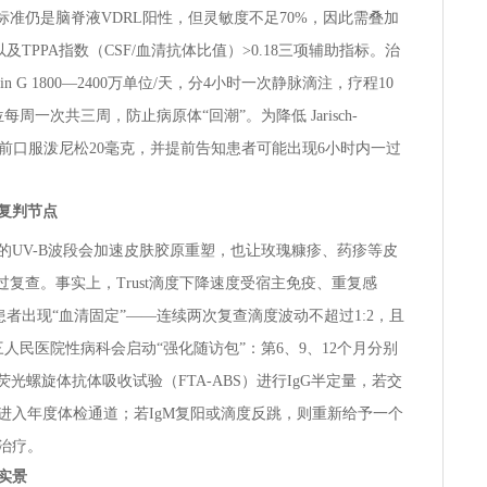
标准仍是脑脊液VDRL阳性，但灵敏度不足70%，因此需叠加
g/L以及TPPA指数（CSF/血清抗体比值）>0.18三项辅助指标。治
penicillin G 1800—2400万单位/天，分4小时一次静脉滴注，疗程10
周一次共三周，防止病原体“回潮”。为降低 Jarisch-
青霉素前口服泼尼松20毫克，并提前告知患者可能出现6小时内一过
复判节点
烈的UV-B波段会加速皮肤胶原重塑，也让玫瑰糠疹、药疹等皮
过复查。事实上，Trust滴度下降速度受宿主免疫、重复感
患者出现“血清固定”——连续两次复查滴度波动不超过1:2，且
人民医院性病科会启动“强化随访包”：第6、9、12个月分别
用荧光螺旋体抗体吸收试验（FTA-ABS）进行IgG半定量，若交
进入年度体检通道；若IgM复阳或滴度反跳，则重新给予一个
治疗。
实景