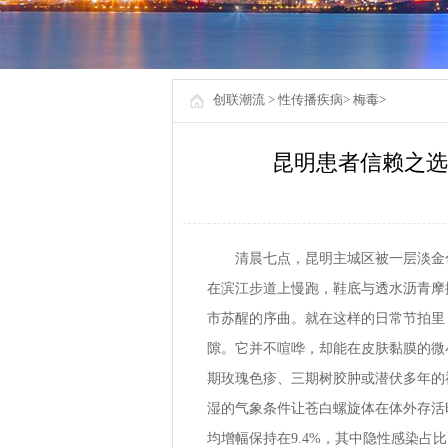
创联潮流
>
性传播疾病
>
梅毒
>
昆明患者信赖之选
清晨七点，昆明主城区被一层淡金
在滨江步道上慢跑，鞋底与透水沥青摩
市苏醒的序曲。就在这样的日常节拍里
隙。它并不喧哗，却能在皮肤黏膜的微
期玫瑰色疹、三期树胶肿或潜伏多年的
湿的气象条件让苍白螺旋体在体外存活
均增幅保持在9.4%，其中隐性感染占