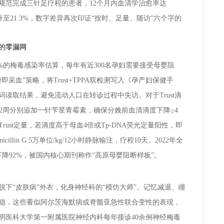
，规范完成三针足疗程的患者，12个月内血清学治愈率达
升至21.3%，数字差异再次印证“按时、足量、随访”六个字的
的零漏网
5%的梅毒感染率估算，每年有近300名孕妇需要接受母婴阻
即采血”策略，将Trust+TPPA双检测写入《孕产妇保健手
读取结果，避免流动人口在转诊过程中失访。对于Trust滴
周与32周分别追加一针苄星青霉素，确保分娩前血清滴度下降≥4
ust定量，若滴度高于母血4倍或Tp-DNA荧光定量阳性，即
 penicillin G 5万单位/kg/12小时静脉输注，疗程10天。2022年全
下降92%，被国内核心期刊称作“高原母婴阻断样板”。
下“皮肤病”外衣，化身神经科的“模仿大师”。记忆减退、瞳
稳，这些看似阿尔茨海默病或脊髓亚急性联合变性的表现，
明医科大学第一附属医院神经内科每年接诊40余例神经梅毒