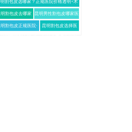
昆明割包皮选哪家？正规医院价格透明+术
全流程大公开
价格一次看懂
后恢复全指南
昆明割包皮去哪家
昆明男性割包皮哪家医
医院的交通位置更
院更专业不会让人失望
昆明割包皮正规医院·
昆明割包皮选择医
优越好找？
三甲专家微创无痛·价
院是否关注长期服
格透明随做随走
务