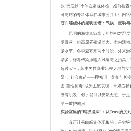
数“无症状”个体在常规体检、婚前检
可随访的专科体系在城市公共卫生网络
苍白螺旋体的昆明图谱：气候、流动与
昆明的海拔1892米，年均相对湿
期暴露，但高原昼夜温差大、室内活动
泼水节、冬季避寒潮两个时段，外来游
增多，梅毒传染源输入风险随之抬高。市
超过57%，其中男性商业出差人群与
梁”。社会疫苗——即知识、防护与检
当“隐性梅毒”成为主流表现，常规症
没有脱发，似乎就可以安然无恙。于是
第一重护城河。
实验室里的“暗线追踪”：从Trust滴度到
真正让苍白螺旋体现形的，是实验室