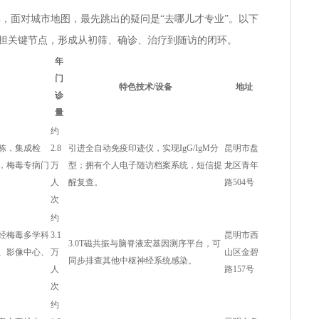
验单，面对城市地图，最先跳出的疑问是“去哪儿才专业”。以下
担关键节点，形成从初筛、确诊、治疗到随访的闭环。
年
门
特色技术/设备
地址
诊
量
约
栋，集成检
2.8
引进全自动免疫印迹仪，实现IgG/IgM分
昆明市盘
，梅毒专病门
万
型；拥有个人电子随访档案系统，短信提
龙区青年
人
醒复查。
路504号
次
约
经梅毒多学科
3.1
昆明市西
3.0T磁共振与脑脊液宏基因测序平台，可
、影像中心、
万
山区金碧
同步排查其他中枢神经系统感染。
人
路157号
次
约