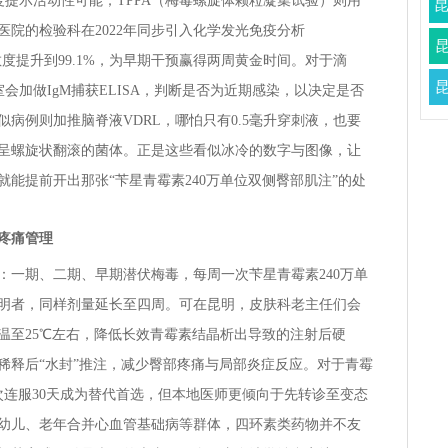
度梯度提示活动性可能；TPPA（梅毒螺旋体颗粒凝集试验）则用
院的检验科在2022年同步引入化学发光免疫分析
敏度提升到99.1%，为早期干预赢得两周黄金时间。对于滴
验室会加做IgM捕获ELISA，判断是否为近期感染，以决定是否
病例则加推脑脊液VDRL，哪怕只有0.5毫升穿刺液，也要
呈螺旋状翻滚的菌体。正是这些看似冰冷的数字与图像，让
能提前开出那张“苄星青霉素240万单位双侧臀部肌注”的处
疼痛管理
：一期、二期、早期潜伏梅毒，每周一次苄星青霉素240万单
明者，同样剂量延长至四周。可在昆明，皮肤科老主任们会
温至25℃左右，降低长效青霉素结晶析出导致的注射后硬
稀释后“水封”推注，减少臀部疼痛与局部炎症反应。对于青霉
次连服30天成为替代首选，但本地医师更倾向于先转诊至变态
幼儿、老年合并心血管基础病等群体，四环素类药物并不友