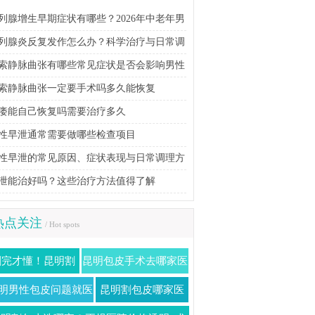
列腺增生早期症状有哪些？2026年中老年男
科学防治指南
列腺炎反复发作怎么办？科学治疗与日常调
方法详解
索静脉曲张有哪些常见症状是否会影响男性
育能力
索静脉曲张一定要手术吗多久能恢复
痿能自己恢复吗需要治疗多久
性早泄通常需要做哪些检查项目
性早泄的常见原因、症状表现与日常调理方
泄能治好吗？这些治疗方法值得了解
热点关注
/ Hot spots
割完才懂！昆明割
昆明包皮手术去哪家医
包皮避坑全记录：
院更注重就诊体验
明男性包皮问题就医
昆明割包皮哪家医
费用、疼痛、恢复
前准备事项说明
院好？排行榜+真实