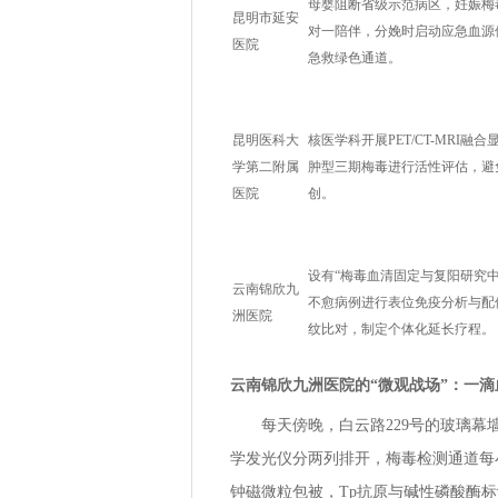
母婴阻断省级示范病区，妊娠梅
昆明市延安
对一陪伴，分娩时启动应急血源
医院
急救绿色通道。
昆明医科大
核医学科开展PET/CT-MRI融
学第二附属
肿型三期梅毒进行活性评估，避
医院
创。
设有“梅毒血清固定与复阳研究中
云南锦欣九
不愈病例进行表位免疫分析与配
洲医院
纹比对，制定个体化延长疗程。
云南锦欣九洲医院的“微观战场”：一滴
每天傍晚，白云路229号的玻璃幕
学发光仪分两列排开，梅毒检测通道每小
钟磁微粒包被，Tp抗原与碱性磷酸酶标