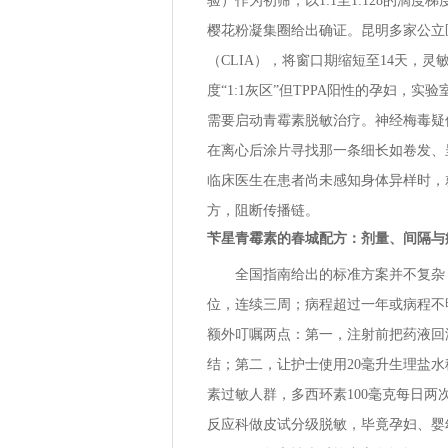
验）作为初筛，以1:1至1:128的滴
樱花粉凝集圈给出确证。昆明多家公立医
（CLIA），将窗口期缩短至14天，灵
度“1:1灰区”但TPPA阳性的孕妇，实
需要启动青霉素脱敏治疗。神经梅毒疑似
在离心后涂片寻找那一条细长如卷发、
临床医生在患者尚未感知身体异样时，就
方，阻断传播链。
苄星青霉素的春城配方：剂量、间隔与
全国指南给出的标准方案并不复杂
位，连续三周；病程超过一年或病程不
额外叮嘱两点：第一，注射前把药液回
结；第二，让护士使用20毫升生理盐水
素过敏人群，多西环素100毫克每日两
反应科做皮试分级脱敏，毕竟孕妇、婴