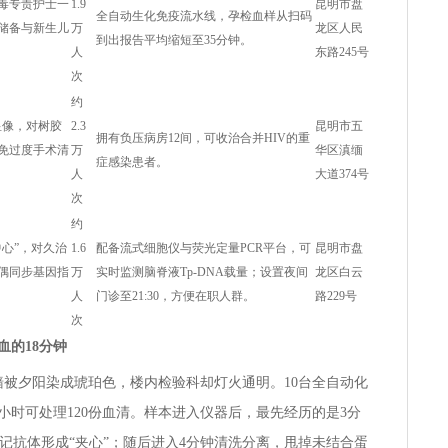
毒专责护士一
1.9
昆明市盘
全自动生化免疫流水线，孕检血样从扫码
储备与新生儿
万
龙区人民
到出报告平均缩短至35分钟。
人
东路245号
次
约
合显像，对树胶
2.3
昆明市五
拥有负压病房12间，可收治合并HIV的重
免过度手术清
万
华区滇缅
症感染患者。
人
大道374号
次
约
心”，对久治
1.6
配备流式细胞仪与荧光定量PCR平台，可
昆明市盘
偶同步基因指
万
实时监测脑脊液Tp-DNA载量；设置夜间
龙区白云
人
门诊至21:30，方便在职人群。
路229号
次
血的18分钟
墙被夕阳染成琥珀色，楼内检验科却灯火通明。10台全自动化
时可处理120份血清。样本进入仪器后，最先经历的是3分
记抗体形成“夹心”；随后进入4分钟清洗分离，甩掉未结合蛋