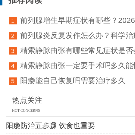
前列腺增生早期症状有哪些？202
1
前列腺炎反复发作怎么办？科学治
科学防治指南
2
精索静脉曲张有哪些常见症状是否
方法详解
3
精索静脉曲张一定要手术吗多久能
育能力
4
阳痿能自己恢复吗需要治疗多久
5
热点关注
HOT CONCERNS
阳痿防治五步骤 饮食也重要