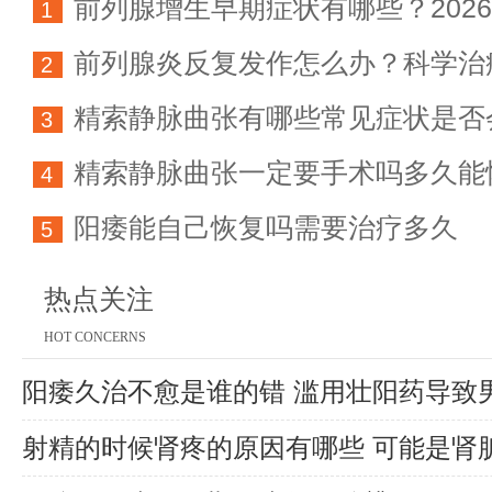
前列腺增生早期症状有哪些？202
1
前列腺炎反复发作怎么办？科学治
科学防治指南
2
精索静脉曲张有哪些常见症状是否
方法详解
3
精索静脉曲张一定要手术吗多久能
育能力
4
阳痿能自己恢复吗需要治疗多久
5
热点关注
HOT CONCERNS
阳痿久治不愈是谁的错 滥用壮阳药导致
射精的时候肾疼的原因有哪些 可能是肾