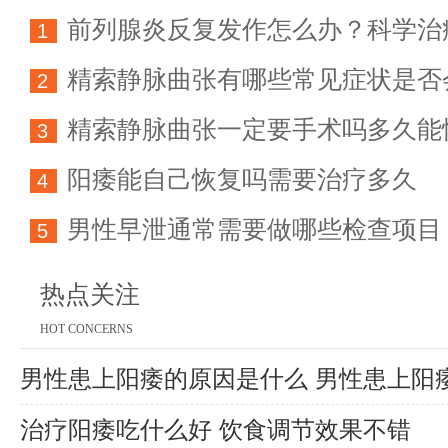
前列腺炎反复发作怎么办？科学治
1
精索静脉曲张有哪些常见症状是否
方法详解
2
精索静脉曲张一定要手术吗多久能
育能力
3
阳痿能自己恢复吗需要治疗多久
4
男性早泄通常需要做哪些检查项目
5
热点关注
HOT CONCERNS
男性患上阳痿的原因是什么 男性患上阳
哪
治疗阳痿吃什么好 饮食调节效果不错