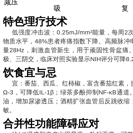
减压
吸
复
特色理疗技术
低强度冲击波：0.25mJ/mm²能量，每周
物质水平，48%患者疼痛指数下降。高频脉冲
量28Hz，刺激血管新生，用于顽固性骨盆痛
极、三阴交，临床对照实验显示NIH评分可降8.
饮食宜与忌
宜：番茄、西瓜、红柿椒，富含番茄红素，
Ω-3，可降低IL-1β；绿茶多酚抑制NF-κB
油，增加尿渗透压；酒精扩张血管后反跳收缩
敏。
合并性功能障碍应对