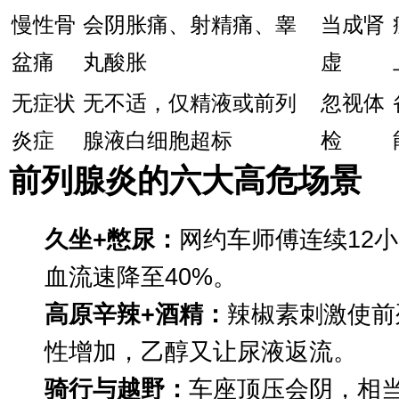
慢性骨
会阴胀痛、射精痛、睾
当成肾
盆痛
丸酸胀
虚
无症状
无不适，仅精液或前列
忽视体
炎症
腺液白细胞超标
检
前列腺炎的六大高危场景
久坐+憋尿：
网约车师傅连续12
血流速降至40%。
高原辛辣+酒精：
辣椒素刺激使前
性增加，乙醇又让尿液返流。
骑行与越野：
车座顶压会阴，相当