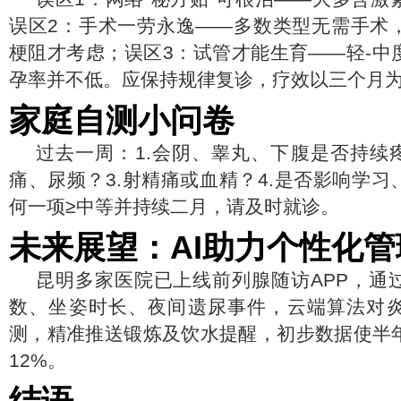
误区2：手术一劳永逸——多数类型无需手术
梗阻才考虑；误区3：试管才能生育——轻-中
孕率并不低。应保持规律复诊，疗效以三个月
家庭自测小问卷
过去一周：1.会阴、睾丸、下腹是否持续疼
痛、尿频？3.射精痛或血精？4.是否影响学
何一项≥中等并持续二月，请及时就诊。
未来展望：AI助力个性化管
昆明多家医院已上线前列腺随访APP，通
数、坐姿时长、夜间遗尿事件，云端算法对
测，精准推送锻炼及饮水提醒，初步数据使半年
12%。