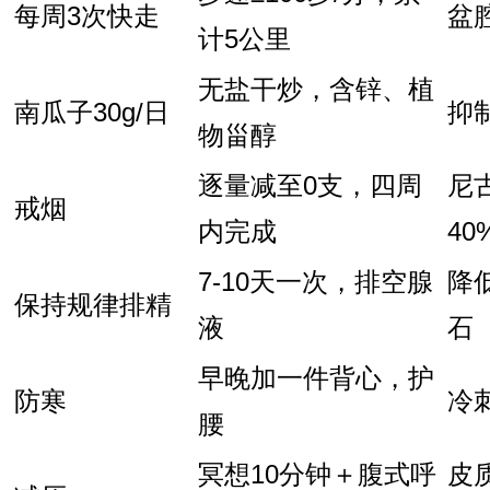
每周3次快走
盆
计5公里
无盐干炒，含锌、植
南瓜子30g/日
抑
物甾醇
逐量减至0支，四周
尼
戒烟
内完成
40
7-10天一次，排空腺
降
保持规律排精
液
石
早晚加一件背心，护
防寒
冷
腰
冥想10分钟＋腹式呼
皮