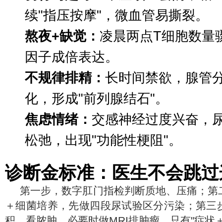
续"指压按摩"，微血管易撕裂。
熬夜+缺觉：
凌晨两点T细胞数量
因子成倍表达。
不规律排精：
长时间禁欲，腺管
化，形成"前列腺结石"。
焦虑情绪：
交感神经过度兴奋，
松弛，出现"功能性梗阻"。
诊断金标准：医生不会跳过
第一步，数字肛门指检判断质地、压痛；第
＋细菌培养，先做四段尿试验区分污染；第三
积、看脓肿，必要时做MRI排肿瘤。只有"症状