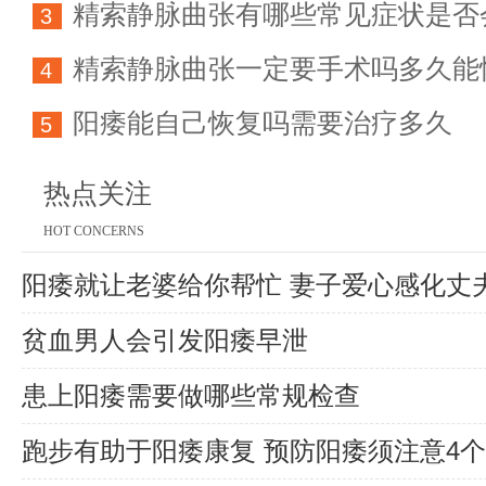
精索静脉曲张有哪些常见症状是否
方法详解
3
精索静脉曲张一定要手术吗多久能
育能力
4
阳痿能自己恢复吗需要治疗多久
5
热点关注
HOT CONCERNS
阳痿就让老婆给你帮忙 妻子爱心感化丈
贫血男人会引发阳痿早泄
患上阳痿需要做哪些常规检查
跑步有助于阳痿康复 预防阳痿须注意4