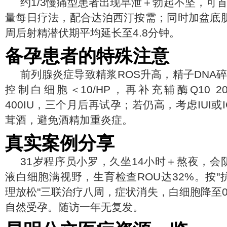
约1/3慢痛型患者出现早泄＋勃起不坚，可首
量每日疗法，配合达泊西汀按需；同时加盆底肌
周后射精潜伏期平均延长至4.8分钟。
备孕患者的特殊注意
前列腺炎症导致精浆ROS升高，精子DNA
控制白细胞＜10/HP，再补充辅酶Q10 20
400IU，三个月后再试孕；若仍高，考虑IUI或
茸酒，避免酒精加重炎症。
真实案例分享
31岁程序员小罗，久坐14小时＋熬夜，会
液白细胞满视野，生育检查ROU达32%。按
理放松"三联治疗八周，症状消失，白细胞降至0-
自然受孕。随访一年无复发。