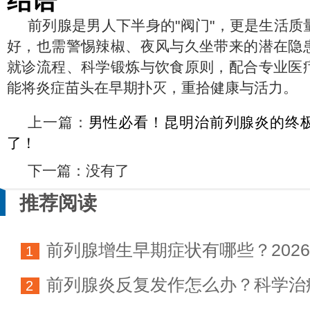
结语
前列腺是男人下半身的"阀门"，更是生活质
好，也需警惕辣椒、夜风与久坐带来的潜在隐
就诊流程、科学锻炼与饮食原则，配合专业医
能将炎症苗头在早期扑灭，重拾健康与活力。
上一篇：
男性必看！昆明治前列腺炎的终
了！
下一篇：没有了
推荐阅读
前列腺增生早期症状有哪些？202
1
前列腺炎反复发作怎么办？科学治
科学防治指南
2