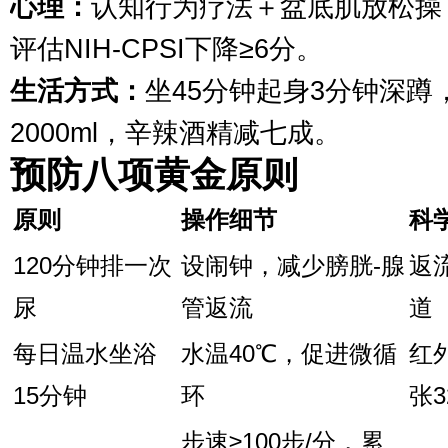
心理：
认知行为疗法＋盆底肌放松操
评估NIH-CPSI下降≥6分。
生活方式：
坐45分钟起身3分钟深蹲
2000ml，辛辣酒精减七成。
预防八项黄金原则
原则
操作细节
科
120分钟排一次
设闹钟，减少膀胱-腺
返
尿
管返流
道
每日温水坐浴
水温40℃，促进微循
红
15分钟
环
张3
步速≥100步/分，累