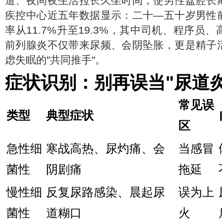
道、夜间夜生活拉长久坐时间，使男性盆腔长
疾控中心近五年数据显示：二十—五十岁男性
率从11.7%升至19.3%，其中司机、程序员
前列腺炎不仅带来尿频、会阴坠胀，更是精子
虑失眠的"共同推手"。
症状识别：别再误当"尿道炎
常见误
类型
典型症状
区
急性细
寒战高热、尿灼痛、会
当感冒
菌性
阴剧痛
拖延
慢性细
反复尿路感染、晨起尿
误为上
菌性
道糊口
火