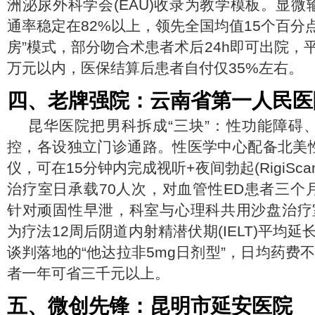
洲泌尿外科学会(EAU)收录为教学模板。显
通率稳定在82%以上，领先全国均值15个百分
房”模式，部分吻合术患者术后24h即可出院，平
万元以内，医保结算后患者自付仅35%左右。
四、老牌强院：云南省第一人民医
昆华医院把男科拆成“三块”：性功能障碍
控，各设独立门诊通路。性医学中心配备北美
仪，可在15分钟内完成视听+夜间勃起(RigiSc
治疗室日承载70人次，对血管性ED患者三个
针对顽固性早泄，科室与心理科共用沙盘治疗
为疗法12周后阴道内射精潜伏期(IELT)平均延
谈判落地的“他达拉非5mg日剂型”，日均药费
者一年可省三千元以上。
五、微创先锋：昆明市延安医院