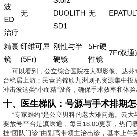
Storz
波
无
DUOLITH
无
EPATUL
ED
SD1
治疗
精囊
纤维可屈
刚性与半
5Fr硬
7Fr双通
镜
(5Fr)
硬镜
性镜
可以看到，公立综合医院在大型影像、达芬
台稳居上游；民营的锦欣九洲则把资源集中投
冲击波这类“小而精”设备，确保手术效率和体
十、医生梯队：号源与手术排期怎
“专家难约”是公立男科的老大难问题。云大
要放号平台是滇医通，每日18:00更新，热门
挂“团队门诊”由副高带领主治出诊，基本上午