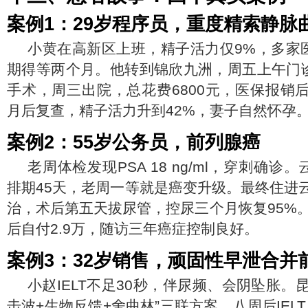
案例1：29岁程序员，重度精索静脉
小黄在高新区上班，精子活力仅9%，多家
期得等两个月。他转到锦欣九洲，周五上午门
手术，周三出院，总花费6800元，医保报销后
月后复查，精子活力升到42%，妻子自然怀孕
案例2：55岁公务员，前列腺癌
老周体检发现PSA 18 ng/ml，穿刺确
排期45天，老周一等就是癌变升级。最终住进
治，术后第五天拔尿管，控尿三个月恢复95%。
后自付2.9万，随访三年癌症控制良好。
案例3：32岁销售，顽固性早泄合并
小赵IELT不足30秒，伴尿频、会阴坠胀。
击波+生物反馈+舍曲林”三联方案，八周后IELT