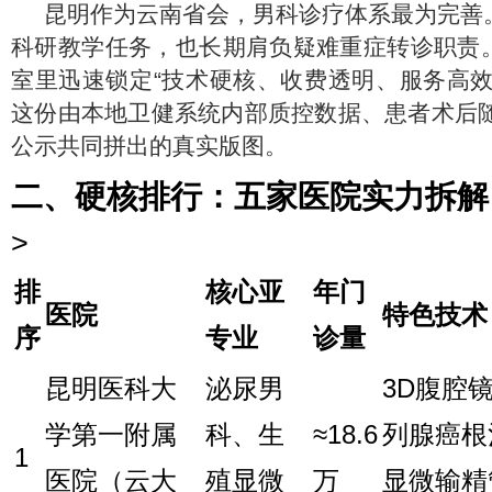
昆明作为云南省会，男科诊疗体系最为完善
科研教学任务，也长期肩负疑难重症转诊职责
室里迅速锁定“技术硬核、收费透明、服务高效
这份由本地卫健系统内部质控数据、患者术后随
公示共同拼出的真实版图。
二、硬核排行：五家医院实力拆解
>
排
核心亚
年门
医院
特色技术
序
专业
诊量
昆明医科大
泌尿男
3D腹腔
学第一附属
科、生
≈18.6
列腺癌根
1
医院（云大
殖显微
万
显微输精