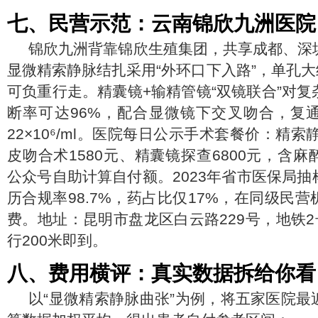
七、民营示范：云南锦欣九洲医院
锦欣九洲背靠锦欣生殖集团，共享成都、深
显微精索静脉结扎采用“外环口下入路”，单孔大约
可负重行走。精囊镜+输精管镜“双镜联合”对
断率可达96%，配合显微镜下交叉吻合，复
22×10⁶/ml。医院每日公示手术套餐价：精索
皮吻合术1580元、精囊镜探查6800元，含
公众号自助计算自付额。2023年省市医保局
历合规率98.7%，药占比仅17%，在同级民
费。地址：昆明市盘龙区白云路229号，地铁
行200米即到。
八、费用横评：真实数据拆给你看
以“显微精索静脉曲张”为例，将五家医院最