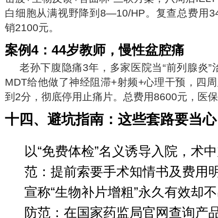
白细胞从满视野降到8—10/HP。复查总费用3
销2100元。
案例4：44岁教师，慢性盆腔痛
老孙下腹隐痛3年，多家医院当“前列腺炎”
MDT给他做了神经阻滞+射频+心理干预，四
到2分，彻底停用止痛片。总费用8600元，医保
十四、避坑指南：这些套路要当心
以“免费体检”名义诱导入院，术
范：提前索要手术知情书及费用
宣称“生物补片增粗”永久有效却
防范：在国家药监局官网查询产