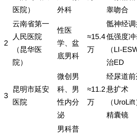
医院）
外科
睾吻合
云南省第一
骶神经调
性医
人民医院
≈15.4
低强度冲
2
学、盆
（昆华医
万
（LI-ES
底男科
院）
治ED
微创男
经尿道前
昆明市延安
科、男
≈11.2
悬扩术
3
医院
性内分
万
（UroLif
泌
精囊镜
男科普