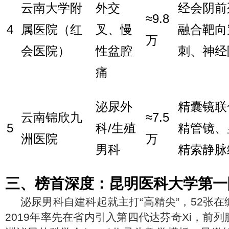
云南大学附
外交
经会阴前
≈9.8
4
属医院（红
叉、慢
融合靶向
万
会医院）
性盆腔
刺、神经
痛
泌尿外
精囊镜联
云南锦欣九
≈7.5
5
科/生殖
精管镜、
洲医院
万
男科
精索静脉
三、榜首深度：昆明医科大学第一
泌尿男科自建科起就主打“高精尖”，52张
2019年率先在省内引入第四代达芬奇Xi，前