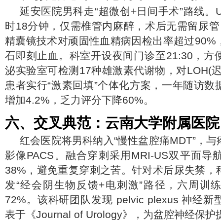
延安医院男科走“超微创+日间手术”路线。Ur
时18分钟，仅需椎管内麻醉，术后无需留尿管
精囊镜技术对顽固性血精病因检出率超过90%
石即刻止血。科室开设夜间门诊至21:30，
泌实验室可检测17种雄激素代谢物，对LOH(
患者实行“激素回填”个体化方案，一年随访数
增加4.2%，乏力评分下降60%。
六、交叉典范：云南大学附属医院
红会医院将男科纳入“慢性盆腔痛MDT”，
影像PACS。融合穿刺采用MRI-US双平面
38%，避免重复穿刺之苦。针对术后尿失禁，
发“经会阴生物反馈+电刺激”路径，六周训
72%。该科研团队发现 pelvic plexus 
表于《Journal of Urology》，为盆腔神经