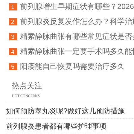
前列腺增生早期症状有哪些？202
1
前列腺炎反复发作怎么办？科学治
科学防治指南
2
精索静脉曲张有哪些常见症状是否
方法详解
3
精索静脉曲张一定要手术吗多久能
育能力
4
阳痿能自己恢复吗需要治疗多久
5
热点关注
HOT CONCERNS
如何预防睾丸炎呢?做好这几预防措施
前列腺炎患者都有哪些护理事项