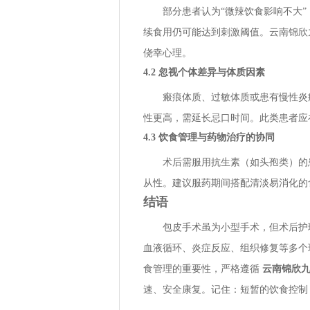
部分患者认为“微辣饮食影响不大
续食用仍可能达到刺激阈值。云南锦欣
侥幸心理。
4.2 忽视个体差异与体质因素
瘢痕体质、过敏体质或患有慢性炎
性更高，需延长忌口时间。此类患者应
4.3 饮食管理与药物治疗的协同
术后需服用抗生素（如头孢类）的
从性。建议服药期间搭配清淡易消化的
结语
包皮手术虽为小型手术，但术后护
血液循环、炎症反应、组织修复等多个
食管理的重要性，严格遵循
云南锦欣
速、安全康复。记住：短暂的饮食控制