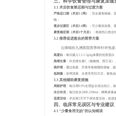
三、科学饮食管理与康复加速
3.1 术后饮食禁忌期与过渡方案
严格忌口期（术后1-2周）
：完全避免辣椒、
物；
逐步过渡区（术后2-4周）
：可少量添加葱、
康复稳定期（术后1个月后）
：根据伤口愈合
3.2 推荐促进愈合的营养方案
云南锦欣九洲医院营养科针对包皮
高蛋白
：每日摄入1.2-1.5g/kg体重的优
高维生素
：补充维生素C（猕猴桃、西兰花）
高纤维
：通过燕麦、芹菜等食物预防便秘，减
低刺激
：采用清蒸、水煮等烹饪方式，避免油
3.3 其他辅助康复措施
局部护理
：每日用0.9%生理盐水清洁伤口，
水分补充
：每日饮水2000-2500ml，稀释尿
适度活动
：术后第2天可下床轻度活动，促进
四、临床常见误区与专业建议
4.1 “少量食用无妨”的认知错误