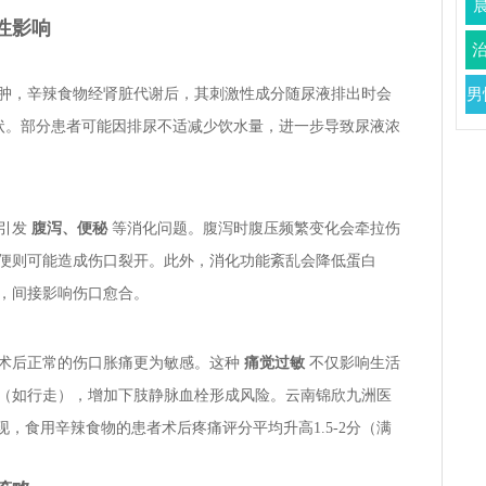
性影响
肿，辛辣食物经肾脏代谢后，其刺激性成分随尿液排出时会
男
状。部分患者可能因排尿不适减少饮水量，进一步导致尿液浓
能引发
腹泻、便秘
等消化问题。腹泻时腹压频繁变化会牵拉伤
便则可能造成伤口裂开。此外，消化功能紊乱会降低蛋白
，间接影响伤口愈合。
术后正常的伤口胀痛更为敏感。这种
痛觉过敏
不仅影响生活
（如行走），增加下肢静脉血栓形成风险。云南锦欣九洲医
现，食用辛辣食物的患者术后疼痛评分平均升高1.5-2分（满