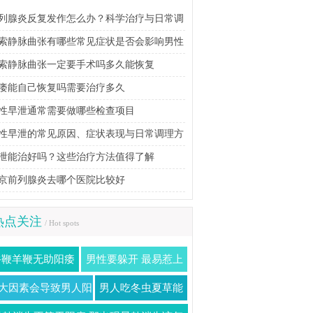
列腺炎反复发作怎么办？科学治疗与日常调
方法详解
索静脉曲张有哪些常见症状是否会影响男性
育能力
索静脉曲张一定要手术吗多久能恢复
痿能自己恢复吗需要治疗多久
性早泄通常需要做哪些检查项目
性早泄的常见原因、症状表现与日常调理方
泄能治好吗？这些治疗方法值得了解
京前列腺炎去哪个医院比较好
热点关注
/ Hot spots
牛鞭羊鞭无助阳痿
男性要躲开 最易惹上
治 壮阳药八成有
阳痿的几个时间段
大因素会导致男人阳
男人吃冬虫夏草能
假不要上当
痿 压力过重
治阳痿吗 中药治疗