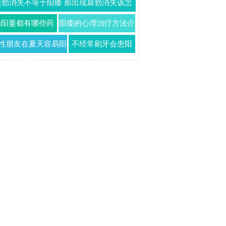
晨勃消失不等于阳痿 那出现晨勃消失该怎
阳痿患者需要
么办
治阳萎都有哪些药
阳痿的心理治疗方法介
这三种药物治疗阳
绍 阳痿也可自我治疗
性朋友在夏天容易阳
不经常刷牙会患阳
痿效果好
痿吗
痿 真的吗？