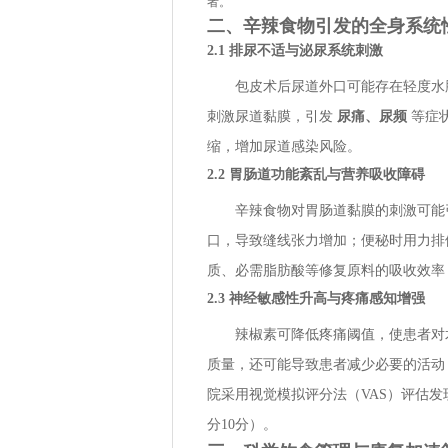
者。
二、辛辣食物引发的全身系统
2.1 排尿不适与泌尿系统刺激
包皮术后尿道外口可能存在轻度水
刺激尿道黏膜，引发
尿痛、尿频
等症
缩，增加尿道感染风险。
2.2 胃肠道功能紊乱与营养吸收障碍
辛辣食物对胃肠道黏膜的刺激可
口，导致缝线张力增加；便秘时用力排
质、必需脂肪酸等修复原料的吸收效率
2.3 神经敏感性升高与疼痛感知增强
辣椒素可降低疼痛阈值，使患者对
质量，还可能导致患者减少必要的活动
院采用视觉模拟评分法（VAS）评估发
分10分）。