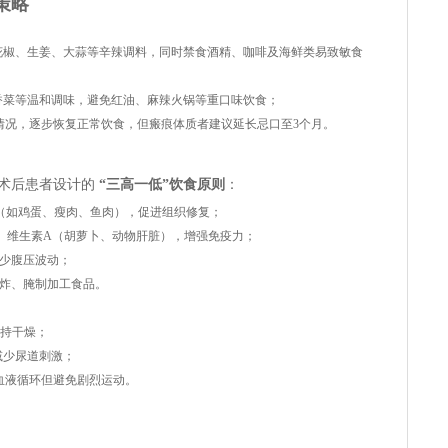
策略
花椒、生姜、大蒜等辛辣调料，同时禁食酒精、咖啡及海鲜类易致敏食
香菜等温和调味，避免红油、麻辣火锅等重口味饮食；
情况，逐步恢复正常饮食，但瘢痕体质者建议延长忌口至3个月。
术后患者设计的
“三高一低”饮食原则
：
质蛋白（如鸡蛋、瘦肉、鱼肉），促进组织修复；
、维生素A（胡萝卜、动物肝脏），增强免疫力；
少腹压波动；
炸、腌制加工食品。
保持干燥；
液减少尿道刺激；
血液循环但避免剧烈运动。