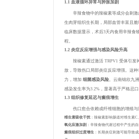
1.1 血液循环异常与肿胀加剧
辛辣食物中的辣椒素等成分会刺激
生肉芽组织生长期，局部血管丰富且脆
临床数据显示，术后3天内食用辛辣食物
程。
1.2 炎症反应增强与感染风险升高
辣椒素通过激活 TRPV1 受体引发
放，导致伤口局部炎症反应增强。这种
力，增加
细菌感染风险
。云南锦欣九
感染发生率为3.2%，显著高于严格忌口
1.3 组织修复延迟与瘢痕增生
伤口愈合依赖成纤维细胞的增殖与
维生素吸收干扰
：辣椒素影响肠道对维生素C
氧化应激加剧
：辛辣食物代谢过程中产生的自
瘢痕组织过度增生
：长期炎症刺激可能导致