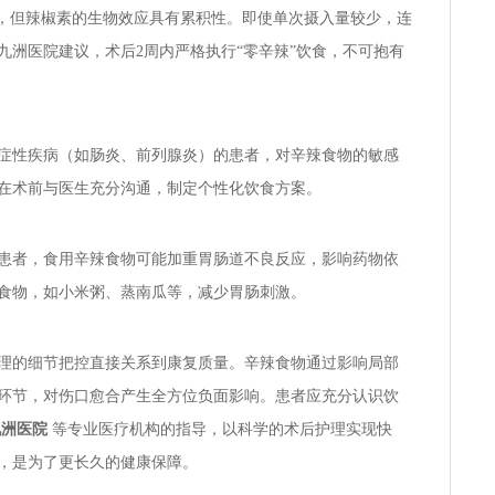
”，但辣椒素的生物效应具有累积性。即使单次摄入量较少，连
九洲医院建议，术后2周内严格执行“零辛辣”饮食，不可抱有
症性疾病（如肠炎、前列腺炎）的患者，对辛辣食物的敏感
在术前与医生充分沟通，制定个性化饮食方案。
患者，食用辛辣食物可能加重胃肠道不良反应，影响药物依
食物，如小米粥、蒸南瓜等，减少胃肠刺激。
理的细节把控直接关系到康复质量。辛辣食物通过影响局部
环节，对伤口愈合产生全方位负面影响。患者应充分认识饮
九洲医院
等专业医疗机构的指导，以科学的术后护理实现快
，是为了更长久的健康保障。