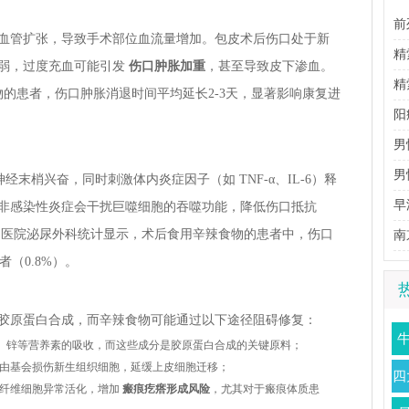
前
血管扩张，导致手术部位血流量增加。包皮术后伤口处于新
理
精
弱，过度充血可能引发
伤口肿胀加重
，甚至导致皮下渗血。
生
精
的患者，伤口肿胀消退时间平均延长2-3天，显著影响康复进
阳
男
男
神经末梢兴奋，同时刺激体内炎症因子（如 TNF-α、IL-6）释
法
早
非感染性炎症会干扰巨噬细胞的吞噬功能，降低伤口抵抗
洲医院泌尿外科统计显示，术后食用辛辣食物的患者中，伤口
南
者（0.8%）。
胶原蛋白合成，而辛辣食物可能通过以下途径阻碍修复：
、锌等营养素的吸收，而这些成分是胶原蛋白合成的关键原料；
由基会损伤新生组织细胞，延缓上皮细胞迁移；
根
四
成纤维细胞异常活化，增加
瘢痕疙瘩形成风险
，尤其对于瘢痕体质患