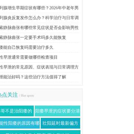
列腺增生早期症状有哪些？2026年中老年男
科学防治指南
列腺炎反复发作怎么办？科学治疗与日常调
方法详解
索静脉曲张有哪些常见症状是否会影响男性
育能力
索静脉曲张一定要手术吗多久能恢复
痿能自己恢复吗需要治疗多久
性早泄通常需要做哪些检查项目
性早泄的常见原因、症状表现与日常调理方
泄能治好吗？这些治疗方法值得了解
热点关注
/ Hot spots
伟哥不是治阳痿的
阳痿早泄的症状要分清
能药 治疗阳痿的
不同的人有不同的表现
能性阳痿的原因有哪
壮阳延时最新偏方
误区要谨慎
些
介绍两种壮阳补肾