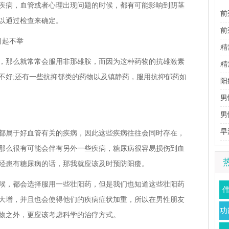
疾病，血管或者心理出现问题的时候，都有可能影响到阴茎
前
以通过检查来确定。
性
前
引起不举
理
精
，那么就常常会服用非那雄胺，而因为这种药物的抗雄激素
生
精
不好;还有一些抗抑郁类的药物以及镇静药，服用抗抑郁药如
阳
男
男
法
早
都属于好血管有关的疾病，因此这些疾病往往会同时存在，
那么很有可能会伴有另外一些疾病，糖尿病很容易损伤到血
经患有糖尿病的话，那我就应该及时预防阳痿。
候，都会选择服用一些壮阳药，但是我们也知道这些壮阳药
大增，并且也会使得他们的疾病症状加重，所以在男性朋友
万
功
物之外，更应该考虑科学的治疗方式。