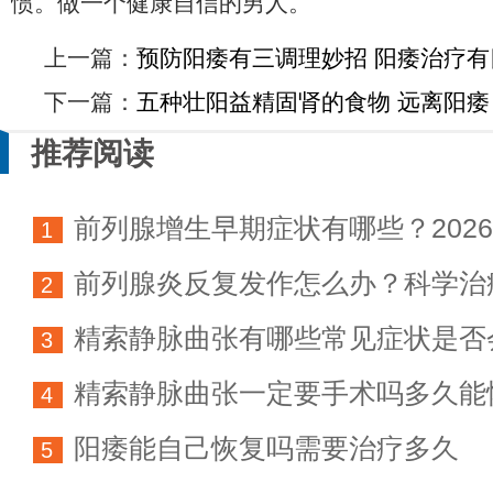
惯。做一个健康自信的男人。
上一篇：
预防阳痿有三调理妙招 阳痿治疗有
下一篇：
五种壮阳益精固肾的食物 远离阳痿
推荐阅读
前列腺增生早期症状有哪些？202
1
前列腺炎反复发作怎么办？科学治
科学防治指南
2
精索静脉曲张有哪些常见症状是否
方法详解
3
精索静脉曲张一定要手术吗多久能
育能力
4
阳痿能自己恢复吗需要治疗多久
5