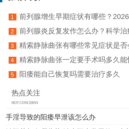
前列腺增生早期症状有哪些？202
1
前列腺炎反复发作怎么办？科学治
科学防治指南
2
精索静脉曲张有哪些常见症状是否
方法详解
3
精索静脉曲张一定要手术吗多久能
育能力
4
阳痿能自己恢复吗需要治疗多久
5
热点关注
HOT CONCERNS
手淫导致的阳痿早泄该怎么办