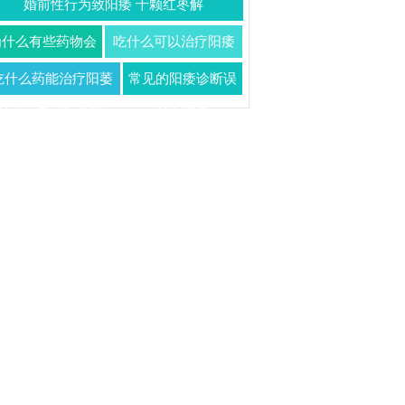
婚前性行为致阳痿 十颗红枣解
为什么有些药物会
吃什么可以治疗阳痿
可能导致阳痿呢
吃什么药能治疗阳萎
常见的阳痿诊断误
什么药能治疗阳痿
区有哪些