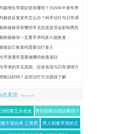
列腺增生早期症状有哪些？2026年中老年男
科学防治指南
列腺炎反复发作怎么办？科学治疗与日常调
方法详解
索静脉曲张有哪些常见症状是否会影响男性
育能力
索静脉曲张一定要手术吗多久能恢复
痿能自己恢复吗需要治疗多久
性早泄通常需要做哪些检查项目
性早泄的常见原因、症状表现与日常调理方
泄能治好吗？这些治疗方法值得了解
热点关注
/ Hot spots
防治阳痿五步走饮
男性阳痿自我诊断四个
食调理需重视
标准
阳痿不请自来 三类男
男人阳痿早泄的主
人要当心
要原因有哪些