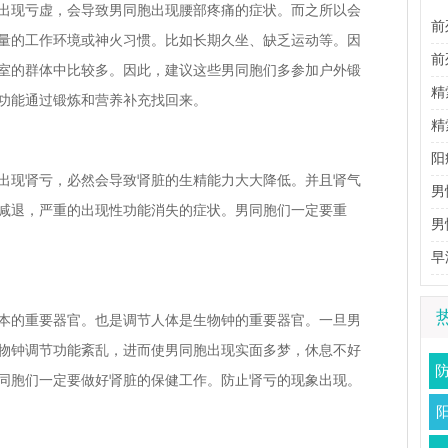
出现亏虚，会导致男同胞出现腰部疼痛的症状。而之所以会
前
量的工作环境或神火习惯。比如长期久坐、缺乏运动等。因
性
前
室的群体中比较多。因此，建议这些男同胞们多参加户外锻
理
精
功能通过锻炼和营养补充找回来。
生
精
阳
出现肾亏，必然会导致肾脏的生精能力大大降低。并且肾气
男
减退，严重的出现性功能消失的症状。男同胞们一定要重
男
法
早
本的重要器官。也是调节人体是生物钟的重要器官。一旦男
物钟调节功能紊乱，进而使男同胞出现实面多梦，休息不好
同胞们一定要做好肾脏的保健工作。防止肾亏的现象出现。