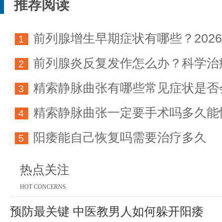
推荐阅读
前列腺增生早期症状有哪些？202
1
前列腺炎反复发作怎么办？科学治
科学防治指南
2
精索静脉曲张有哪些常见症状是否
方法详解
3
精索静脉曲张一定要手术吗多久能
育能力
4
阳痿能自己恢复吗需要治疗多久
5
热点关注
HOT CONCERNS
预防最关键 中医教男人如何躲开阳痿