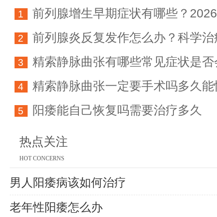
前列腺增生早期症状有哪些？202
1
前列腺炎反复发作怎么办？科学治
科学防治指南
2
精索静脉曲张有哪些常见症状是否
方法详解
3
精索静脉曲张一定要手术吗多久能
育能力
4
阳痿能自己恢复吗需要治疗多久
5
热点关注
HOT CONCERNS
男人阳痿病该如何治疗
老年性阳痿怎么办