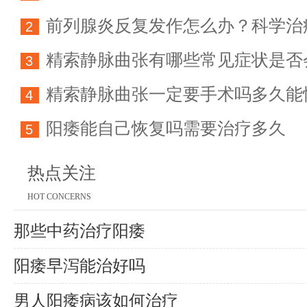
前列腺炎反复发作怎么办？科学治
科学防治指南
2
精索静脉曲张有哪些常见症状是否
方法详解
3
精索静脉曲张一定要手术吗多久能
育能力
4
阳痿能自己恢复吗需要治疗多久
5
热点关注
HOT CONCERNS
那些中药治疗阳痿
阳痿早泻能治好吗
男人阳痿病该如何治疗