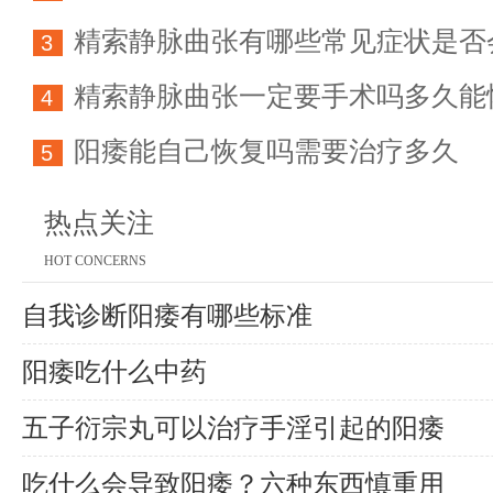
精索静脉曲张有哪些常见症状是否
方法详解
3
精索静脉曲张一定要手术吗多久能
育能力
4
阳痿能自己恢复吗需要治疗多久
5
热点关注
HOT CONCERNS
自我诊断阳痿有哪些标准
阳痿吃什么中药
五子衍宗丸可以治疗手淫引起的阳痿
吃什么会导致阳痿？六种东西慎重用