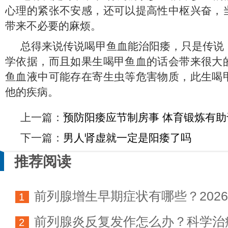
心理的紧张不安感，还可以提高性中枢兴奋，
带来不必要的麻烦。
总得来说传说喝甲鱼血能治阳痿，只是传说
学依据，而且如果生喝甲鱼血的话会带来很大
鱼血液中可能存在寄生虫等危害物质，此生喝
他的疾病。
上一篇：
预防阳痿应节制房事 体育锻炼有
下一篇：
男人肾虚就一定是阳痿了吗
推荐阅读
前列腺增生早期症状有哪些？202
1
前列腺炎反复发作怎么办？科学治
科学防治指南
2