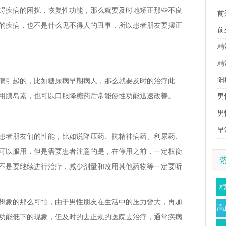
碍疾病的困扰，恢复性功能，那么就要及时地矫正那些不良
前
的疾病，也不是什么见不得人的丑事，所以患者朋友要摆正
性
前
理
精
生
精
阳
病引起的，比如糖尿病早期病人，那么就要及时的治疗此
用胰岛素，也可以口服降糖药后常能使性功能迅速改善。
男
男
法
早
患者朋友们的性能，比如说降压药、抗精神病药、利尿药、
可以服用，但是需要患者注意的是，在停用之前，一定权衡
不是要继续进行治疗，减少剂量和改用其他药物等一定要听
想象的那么可怕，由于男性朋友在生活中的压力曾大，再加
高
功能低下的现象，但及时的去正规的医院去治疗，通常疾病