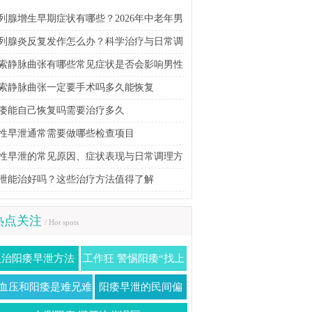
列腺增生早期症状有哪些？2026年中老年男
科学防治指南
列腺炎反复发作怎么办？科学治疗与日常调
方法详解
索静脉曲张有哪些常见症状是否会影响男性
育能力
索静脉曲张一定要手术吗多久能恢复
痿能自己恢复吗需要治疗多久
性早泄通常需要做哪些检查项目
性早泄的常见原因、症状表现与日常调理方
泄能治好吗？这些治疗方法值得了解
热点关注
/ Hot spots
根治阳痿早泄方法
工作狂 警惕阳痿“找上
门”
血压和阳痿是难兄难
阳痿早泄的民间偏
弟
方