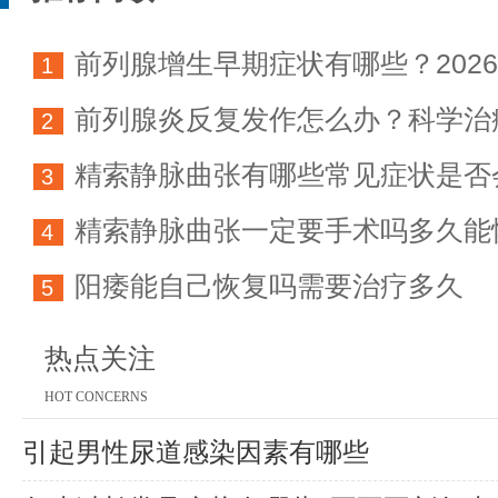
前列腺增生早期症状有哪些？202
1
前列腺炎反复发作怎么办？科学治
科学防治指南
2
精索静脉曲张有哪些常见症状是否
方法详解
3
精索静脉曲张一定要手术吗多久能
育能力
4
阳痿能自己恢复吗需要治疗多久
5
热点关注
HOT CONCERNS
引起男性尿道感染因素有哪些